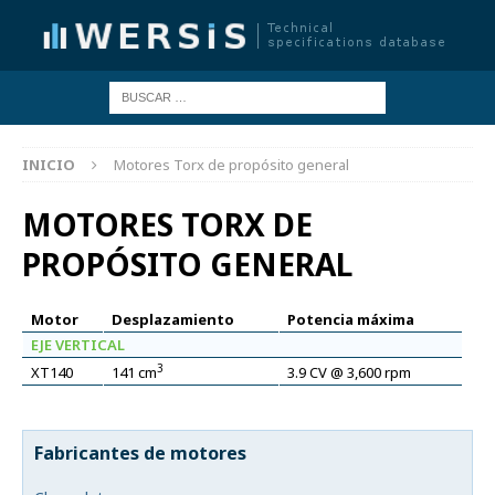
INICIO
Motores Torx de propósito general
MOTORES TORX DE
PROPÓSITO GENERAL
Motor
Desplazamiento
Potencia máxima
EJE VERTICAL
3
XT140
3.9 CV @ 3,600 rpm
141 cm
Fabricantes de motores