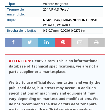
Tipo:
Volante magneto
Tiempo de
20° A.P.M.S (Fixed)
encendido:
Bujía:
NGK:
BM4A, BMR4A
NIPPON DENSO:
W14M-U, W14MR-U
Brecha de la bujía:
0.6-0.7 mm (0.0236-0.0276 in)
ATTENTION!
Dear visitors, this is an informational
database of technical specifications, we are not a
parts supplier or a marketplace.
We try to use official documentation and verify the
published data, but errors may occur. In addition,
specifications of machinery and equipment may
vary depending on markets and modifications. We
do not recommend the use of this data for spare
parts or repairs. Use official service manuals or