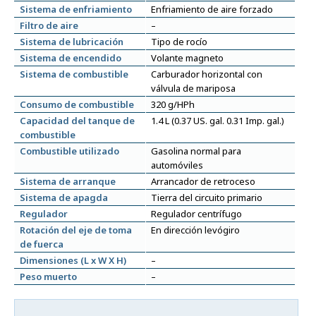
Sistema de enfriamiento
Enfriamiento de aire forzado
Filtro de aire
–
Sistema de lubricación
Tipo de rocío
Sistema de encendido
Volante magneto
Sistema de combustible
Carburador horizontal con
válvula de mariposa
Consumo de combustible
320 g/HPh
Capacidad del tanque de
1.4 L (0.37 US. gal. 0.31 Imp. gal.)
combustible
Combustible utilizado
Gasolina normal para
automóviles
Sistema de arranque
Arrancador de retroceso
Sistema de apagda
Tierra del circuito primario
Regulador
Regulador centrífugo
Rotación del eje de toma
En dirección levógiro
de fuerca
Dimensiones (L x W X H)
–
Peso muerto
–