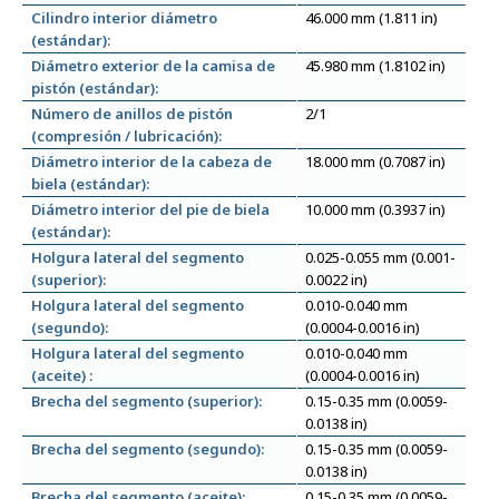
Cilindro interior diámetro
46.000 mm (1.811 in)
(estándar):
Diámetro exterior de la camisa de
45.980 mm (1.8102 in)
pistón (estándar):
Número de anillos de pistón
2/1
(compresión / lubricación):
Diámetro interior de la cabeza de
18.000 mm (0.7087 in)
biela (estándar):
Diámetro interior del pie de biela
10.000 mm (0.3937 in)
(estándar):
Holgura lateral del segmento
0.025-0.055 mm (0.001-
(superior):
0.0022 in)
Holgura lateral del segmento
0.010-0.040 mm
(segundo):
(0.0004-0.0016 in)
Holgura lateral del segmento
0.010-0.040 mm
(aceite) :
(0.0004-0.0016 in)
Brecha del segmento (superior):
0.15-0.35 mm (0.0059-
0.0138 in)
Brecha del segmento (segundo):
0.15-0.35 mm (0.0059-
0.0138 in)
Brecha del segmento (aceite):
0.15-0.35 mm (0.0059-