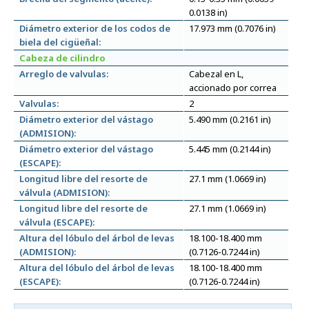
0.0138 in)
Diámetro exterior de los codos de
17.973 mm (0.7076 in)
biela del cigüeñal:
Cabeza de cilindro
Arreglo de valvulas:
Cabezal en L,
accionado por correa
Valvulas:
2
Diámetro exterior del vástago
5.490 mm (0.2161 in)
(ADMISION):
Diámetro exterior del vástago
5.445 mm (0.2144 in)
(ESCAPE):
Longitud libre del resorte de
27.1 mm (1.0669 in)
válvula (ADMISION):
Longitud libre del resorte de
27.1 mm (1.0669 in)
válvula (ESCAPE):
Altura del lóbulo del árbol de levas
18.100-18.400 mm
(ADMISION):
(0.7126-0.7244 in)
Altura del lóbulo del árbol de levas
18.100-18.400 mm
(ESCAPE):
(0.7126-0.7244 in)