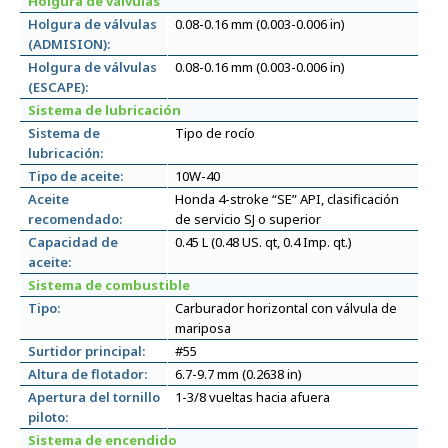
Holgura de válvulas
Holgura de válvulas
0.08-0.16 mm (0.003-0.006 in)
(ADMISION):
Holgura de válvulas
0.08-0.16 mm (0.003-0.006 in)
(ESCAPE):
Sistema de lubricación
Sistema de
Tipo de rocío
lubricación:
Tipo de aceite:
10W-40
Aceite
Honda 4-stroke “SE” API, clasificación
recomendado:
de servicio SJ o superior
Capacidad de
0.45 L (0.48 US. qt, 0.4 Imp. qt.)
aceite:
Sistema de combustible
Tipo:
Carburador horizontal con válvula de
mariposa
Surtidor principal:
#55
Altura de flotador:
6.7-9.7 mm (0.2638 in)
Apertura del tornillo
1-3/8 vueltas hacia afuera
piloto:
Sistema de encendido