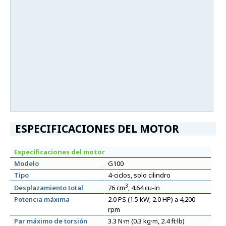
ESPECIFICACIONES DEL MOTOR
Especificaciones del motor
Modelo
G100
Tipo
4-ciclos, solo cilindro
3
Desplazamiento total
76 cm
, 4.64 cu-in
Potencia máxima
2.0 PS (1.5 kW; 2.0 HP) a 4,200
rpm
Par máximo de torsión
3.3 N·m (0.3 kg·m, 2.4 ft·lb)