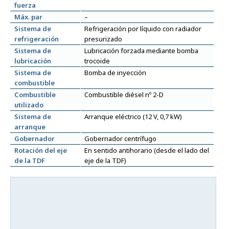
fuerza
Máx. par
–
Sistema de
Refrigeración por líquido con radiador
refrigeración
presurizado
Sistema de
Lubricación forzada mediante bomba
lubricación
trocoide
Sistema de
Bomba de inyección
combustible
Combustible
Combustible diésel nº 2-D
utilizado
Sistema de
Arranque eléctrico (12 V, 0,7 kW)
arranque
Gobernador
Gobernador centrífugo
Rotación del eje
En sentido antihorario (desde el lado del
de la TDF
eje de la TDF)