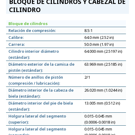
BLOQUE DE CILINDROS Y CABEZAL DE
CILINDRO
Bloque de cilindros
Relación de compresión:
8.5:1
Calibre:
64.0 mm (2.52 in)
Carrera:
50.0 mm (1.97 in)
Cilindro interior diámetro
64.000 mm (2.5197 in)
(estándar):
Diámetro exterior de la camisa de
63.969 mm (2.5185 in)
pistón (estándar):
Número de anillos de pistón
2/1
(compresión / lubricación):
Diámetro interior de la cabeza de
26.020 mm (1.0244 in)
biela (estándar):
Diámetro interior del pie de biela
13.005 mm (0.512 in)
(estándar):
Holgura lateral del segmento
0.015-0.045 mm
(superior):
(0.0006-0.0018 in)
Holgura lateral del segmento
0.015-0.045 mm