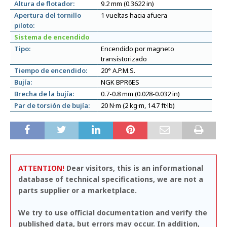
Altura de flotador:
9.2 mm (0.3622 in)
Apertura del tornillo
1 vueltas hacia afuera
piloto:
Sistema de encendido
Tipo:
Encendido por magneto
transistorizado
Tiempo de encendido:
20° A.P.M.S.
Bujía:
NGK BPR6ES
Brecha de la bujía:
0.7-0.8 mm (0.028-0.032 in)
Par de torsión de bujía:
20 N·m (2 kg·m, 14.7 ft·lb)
ATTENTION!
Dear visitors, this is an informational
database of technical specifications, we are not a
parts supplier or a marketplace.
We try to use official documentation and verify the
published data, but errors may occur. In addition,