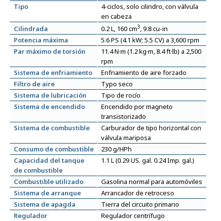
Tipo
4-ciclos, solo cilindro, con válvula
en cabeza
3
Cilindrada
0.2 L, 160 cm
, 9.8 cu-in
Potencia máxima
5.6 PS (4.1 kW; 5.5 CV) a 3,600 rpm
Par máximo de torsión
11.4 N·m (1.2 kg·m, 8.4 ft·lb) a 2,500
rpm
Sistema de enfriamiento
Enfriamiento de aire forzado
Filtro de aire
Typo seco
Sistema de lubricación
Tipo de rocío
Sistema de encendido
Encendido por magneto
transistorizado
Sistema de combustible
Carburador de tipo horizontal con
válvula mariposa
Consumo de combustible
230 g/HPh
Capacidad del tanque
1.1 L (0.29 US. gal. 0.24 Imp. gal.)
de combustible
Combustible utilizado
Gasolina normal para automóviles
Sistema de arranque
Arrancador de retroceso
Sistema de apagda
Tierra del circuito primario
Regulador
Regulador centrífugo