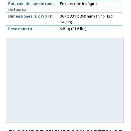
Rotación del eje de toma
En dirección levógiro
de fuerca
Dimensiones (L x W X H)
367 x 331 x 360 mm (14.4 x 13 x
14.2 in)
Peso muerto
9.8 kg (21.6 lbs)