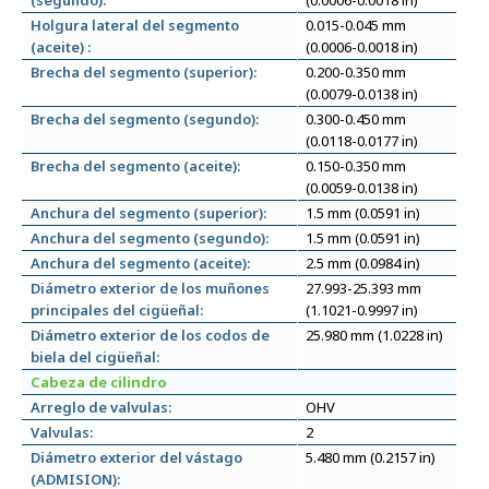
(segundo):
(0.0006-0.0018 in)
Holgura lateral del segmento
0.015-0.045 mm
(aceite) :
(0.0006-0.0018 in)
Brecha del segmento (superior):
0.200-0.350 mm
(0.0079-0.0138 in)
Brecha del segmento (segundo):
0.300-0.450 mm
(0.0118-0.0177 in)
Brecha del segmento (aceite):
0.150-0.350 mm
(0.0059-0.0138 in)
Anchura del segmento (superior):
1.5 mm (0.0591 in)
Anchura del segmento (segundo):
1.5 mm (0.0591 in)
Anchura del segmento (aceite):
2.5 mm (0.0984 in)
Diámetro exterior de los muñones
27.993-25.393 mm
principales del cigüeñal:
(1.1021-0.9997 in)
Diámetro exterior de los codos de
25.980 mm (1.0228 in)
biela del cigüeñal:
Cabeza de cilindro
Arreglo de valvulas:
OHV
Valvulas:
2
Diámetro exterior del vástago
5.480 mm (0.2157 in)
(ADMISION):