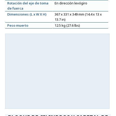
Rotación del eje de toma
En dirección levógiro
de fuerca
Dimensiones (L x W X H)
367 x 331 x 349 mm (14.4 x 13 x
13.7 in)
Peso muerto
12.5 kg (27.6 lbs)