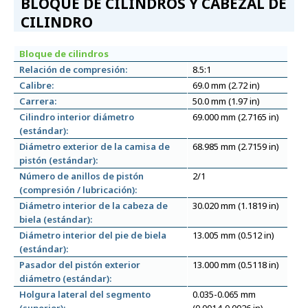
BLOQUE DE CILINDROS Y CABEZAL DE
CILINDRO
Bloque de cilindros
Relación de compresión:
8.5:1
Calibre:
69.0 mm (2.72 in)
Carrera:
50.0 mm (1.97 in)
Cilindro interior diámetro
69.000 mm (2.7165 in)
(estándar):
Diámetro exterior de la camisa de
68.985 mm (2.7159 in)
pistón (estándar):
Número de anillos de pistón
2/1
(compresión / lubricación):
Diámetro interior de la cabeza de
30.020 mm (1.1819 in)
biela (estándar):
Diámetro interior del pie de biela
13.005 mm (0.512 in)
(estándar):
Pasador del pistón exterior
13.000 mm (0.5118 in)
diámetro (estándar):
Holgura lateral del segmento
0.035-0.065 mm