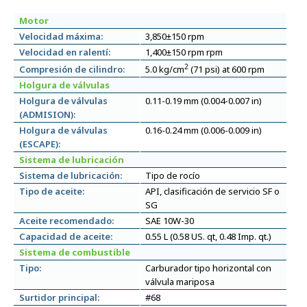
Motor
Velocidad máxima:
3,850±150 rpm
Velocidad en ralentí:
1,400±150 rpm rpm
2
Compresión de cilindro:
5.0 kg/cm
(71 psi) at 600 rpm
Holgura de válvulas
Holgura de válvulas
0.11-0.19 mm (0.004-0.007 in)
(ADMISION):
Holgura de válvulas
0.16-0.24 mm (0.006-0.009 in)
(ESCAPE):
Sistema de lubricación
Sistema de lubricación:
Tipo de rocío
Tipo de aceite:
API, clasificación de servicio SF o
SG
Aceite recomendado:
SAE 10W-30
Capacidad de aceite:
0.55 L (0.58 US. qt, 0.48 Imp. qt.)
Sistema de combustible
Tipo:
Carburador tipo horizontal con
válvula mariposa
Surtidor principal:
#68