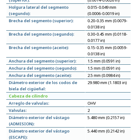
(superior):
(0.0014-0.0026 in)
Holgura lateral del segmento
0.015-0.049 mm
(segundo):
(0.0006-0.0019 in)
Brecha del segmento (superior):
0.20-0.35 mm (0.0079-
0.0138 in)
Brecha del segmento (segundo):
0.30-0.45 mm (0.0118-
0.0177 in)
Brecha del segmento (aceite):
0.15-0.35 mm (0.0059-
0.0138 in)
Anchura del segmento (superior):
1.5 mm (0.0591 in)
Anchura del segmento (segundo):
1.5 mm (0.0591 in)
Anchura del segmento (aceite):
2.5 mm (0.0984 in)
Diámetro exterior de los codos de
29.980 mm (1.1803 in)
biela del cigüeñal:
Cabeza de cilindro
Arreglo de valvulas:
OHV
Valvulas:
2
Diámetro exterior del vástago
5.480 mm (0.2157 in)
(ADMISION):
Diámetro exterior del vástago
5.440 mm (0.2142 in)
(ESCAPE):