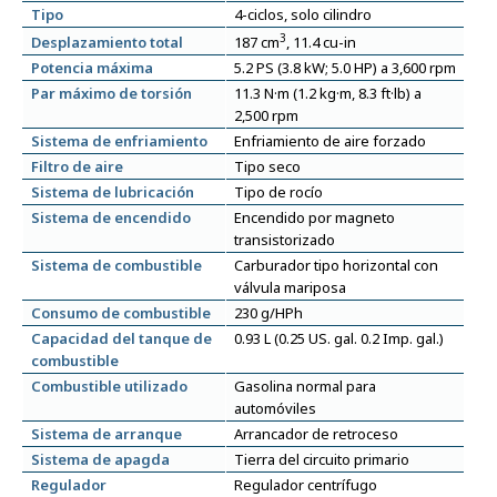
Tipo
4-ciclos, solo cilindro
3
Desplazamiento total
187 cm
, 11.4 cu-in
Potencia máxima
5.2 PS (3.8 kW; 5.0 HP) a 3,600 rpm
Par máximo de torsión
11.3 N·m (1.2 kg·m, 8.3 ft·lb) a
2,500 rpm
Sistema de enfriamiento
Enfriamiento de aire forzado
Filtro de aire
Tipo seco
Sistema de lubricación
Tipo de rocío
Sistema de encendido
Encendido por magneto
transistorizado
Sistema de combustible
Carburador tipo horizontal con
válvula mariposa
Consumo de combustible
230 g/HPh
Capacidad del tanque de
0.93 L (0.25 US. gal. 0.2 Imp. gal.)
combustible
Combustible utilizado
Gasolina normal para
automóviles
Sistema de arranque
Arrancador de retroceso
Sistema de apagda
Tierra del circuito primario
Regulador
Regulador centrífugo