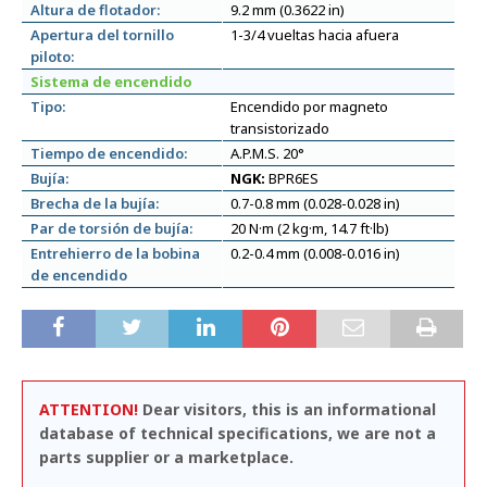
Altura de flotador:
9.2 mm (0.3622 in)
Apertura del tornillo
1-3/4 vueltas hacia afuera
piloto:
Sistema de encendido
Tipo:
Encendido por magneto
transistorizado
Tiempo de encendido:
A.P.M.S. 20°
Bujía:
NGK:
BPR6ES
Brecha de la bujía:
0.7-0.8 mm (0.028-0.028 in)
Par de torsión de bujía:
20 N·m (2 kg·m, 14.7 ft·lb)
Entrehierro de la bobina
0.2-0.4 mm (0.008-0.016 in)
de encendido
ATTENTION!
Dear visitors, this is an informational
database of technical specifications, we are not a
parts supplier or a marketplace.