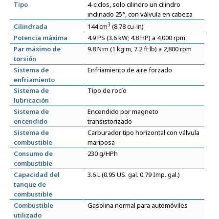
Tipo
4-ciclos, solo cilindro un cilindro
inclinado 25°, con válvula en cabeza
3
Cilindrada
144 cm
(8.78 cu-in)
Potencia máxima
4.9 PS (3.6 kW; 4.8 HP) a 4,000 rpm
Par máximo de
9.8 N·m (1 kg·m, 7.2 ft·lb) a 2,800 rpm
torsión
Sistema de
Enfriamiento de aire forzado
enfriamiento
Sistema de
Tipo de rocío
lubricación
Sistema de
Encendido por magneto
encendido
transistorizado
Sistema de
Carburador tipo horizontal con válvula
combustible
mariposa
Consumo de
230 g/HPh
combustible
Capacidad del
3.6 L (0.95 US. gal. 0.79 Imp. gal.)
tanque de
combustible
Combustible
Gasolina normal para automóviles
utilizado