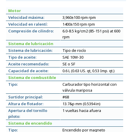
Motor
Velocidad máxima:
3,960±100 rpm rpm
Velocidad en ralentí:
1400±150 rpm rpm
Compresión de cilindro:
6.0-8.5 kg/cm2 (85-151 psi) at 600
rpm
Sistema de lubricación
Sistema de lubricación:
Tipo de rocío
Tipo de aceite:
SAE 10W-30
Aceite recomendado:
SE o SF
Capacidad de aceite:
0.6 L (0.63 US. qt, 0.53 Imp. qt.)
Sistema de combustible
Tipo:
Carburador tipo horizontal con
válvula mariposa
Surtidor principal:
#68
Altura de flotador:
13.7&p mm (0.5394 in)
Apertura del tornillo
1 vueltas hacia afuera
piloto:
Sistema de encendido
Tipo:
Encendido por magneto