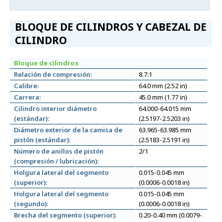
BLOQUE DE CILINDROS Y CABEZAL DE
CILINDRO
Bloque de cilindros
Relación de compresión:
8.7:1
Calibre:
64.0 mm (2.52 in)
Carrera:
45.0 mm (1.77 in)
Cilindro interior diámetro
64.000-64.015 mm
(estándar):
(2.5197-2.5203 in)
Diámetro exterior de la camisa de
63.965-63.985 mm
pistón (estándar):
(2.5183-2.5191 in)
Número de anillos de pistón
2/1
(compresión / lubricación):
Holgura lateral del segmento
0.015-0.045 mm
(superior):
(0.0006-0.0018 in)
Holgura lateral del segmento
0.015-0.045 mm
(segundo):
(0.0006-0.0018 in)
Brecha del segmento (superior):
0.20-0.40 mm (0.0079-