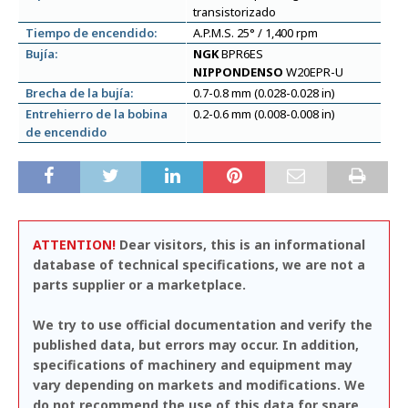
transistorizado
Tiempo de encendido:
A.P.M.S. 25° / 1,400 rpm
Bujía:
NGK
BPR6ES
NIPPONDENSO
W20EPR-U
Brecha de la bujía:
0.7-0.8 mm (0.028-0.028 in)
Entrehierro de la bobina
0.2-0.6 mm (0.008-0.008 in)
de encendido
ATTENTION!
Dear visitors, this is an informational
database of technical specifications, we are not a
parts supplier or a marketplace.
We try to use official documentation and verify the
published data, but errors may occur. In addition,
specifications of machinery and equipment may
vary depending on markets and modifications. We
do not recommend the use of this data for spare