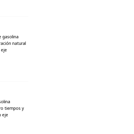
 gasolina
ración natural
 eje
olina
tro tiempos y
n eje