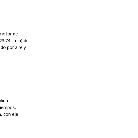
motor de
23.74 cu-in) de
ado por aire y
lina
 tiempos,
a, con eje