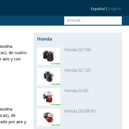
Español |
English
Honda
solina
Honda GC160
cas), de cuatro
r aire y con
Honda GC135
Honda G100
solina
Honda GX390 K1
icas), de
rado por aire y